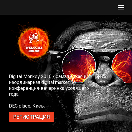
Toggl
navig
Digital Monkey 2016 - самая яркая и
неординарная digital marketing
конференция-вечеринка уходящего
года.
DEC place, Киев.
РЕГИСТРАЦИЯ