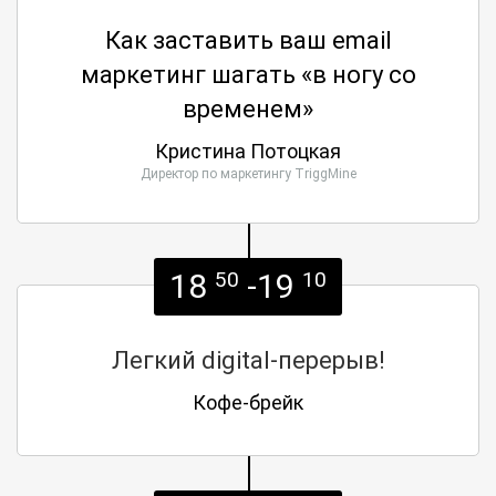
Как заставить ваш email
маркетинг шагать «в ногу со
временем»
Кристина Потоцкая
Директор по маркетингу TriggMine
18
-19
50
10
Легкий digital-перерыв!
Кофе-брейк