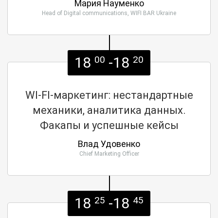
Мария Науменко
Head of Digital communications, WIFI BAR Ukraine
18
-18
00
20
WI-FI-маркетинг: нестандартные
механики, аналитика данных.
Факапы и успешные кейсы
Влад Удовенко
Chief Marketing Officer
18
-18
25
45