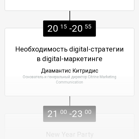
20
-20
15
55
Необходимость digital-стратегии
в digital-маркетинге
Диамантис Китридис
Основатель и генеральный директор Citrine Marketing
Communication
21
-23
00
00
New Year Party