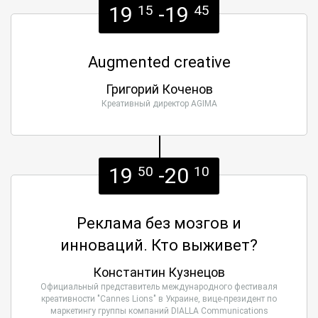
19
-19
15
45
Augmented creative
Григорий Коченов
Креативный директор AGIMA
19
-20
50
10
Реклама без мозгов и
инноваций. Кто выживет?
Константин Кузнецов
Официальный представитель международного фестиваля
креативности "Cannes Lions" в Украине, вице-президент по
маркетингу группы компаний DIALLA Communications